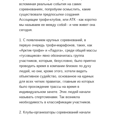
вспоминая реальные события на самих
соревнованиях, попробуем осмыслить, какие
существовали предпосылки создания
Ассоциации трофи-клубов, или АТК - как коротко
мы называем ее между собой - и чем живет она
сегодня.
1. С появлением крупных соревнований, в
первую очередь трофи-марафонов, таких, как
«Арктик-трофи» и «Ладога», среди общей массы
«тусовщиков» явно обозначилась группа
участников, которым, безусловно, было приятно
проводить время в компании близких по духу
людей, но они, кроме этого, хотели видеть
объективное судейство, основанное на единых
для всех четких правилах, главным из которых
было прохождение трассы на время в
индивидуальном зачете. Этих людей начали
называть спортсменами. Так возникла
необходимость в классификации участников.
2. Клубы-организаторы соревнований начали