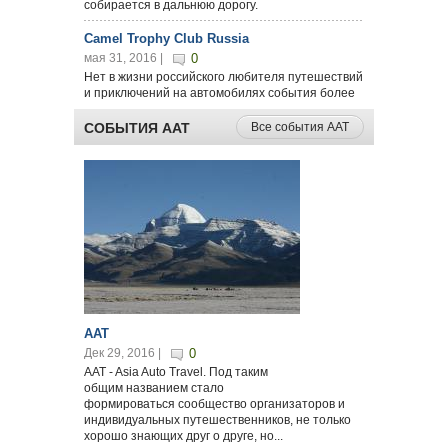
собирается в дальнюю дорогу.
Встретите парня в России - помогите ему...
...
Camel Trophy Club Russia
мая 31, 2016 |
0
Нет в жизни российского любителя путешествий
и приключений на автомобилях события более
значимого, чем прогремевшая на весь СССР
рекламная акция Camel Trophy - первая по...
СОБЫТИЯ ААТ
Все события ААТ
AAT
Дек 29, 2016 |
0
AAT - Asia Auto Travel. Под таким
общим названием стало
формироваться сообщество организаторов и
индивидуальных путешественников, не только
хорошо знающих друг о друге, но...