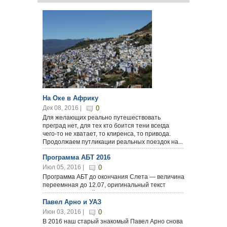
На Оке в Африку
Дек 08, 2016 |
0
Для желающих реально путешествовать
преград нет, для тех кто боится тени всегда
чего-то не хватает, то клиренса, то привода.
Продолжаем путликации реальных поездок на...
Программа АБТ 2016
Июл 05, 2016 |
0
Программа АБТ до окончания Слета — величина
переемнная до 12.07, оригинальный текст
программы на сайте offclub.ru.
Программу фестиваля АБТ необходимо как
Павел Арно и УАЗ
часть...
Июн 03, 2016 |
0
В 2016 наш старый знакомый Павел Арно снова