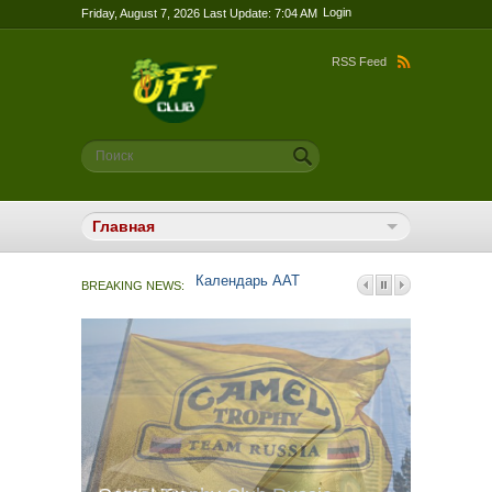
Login
Friday, August 7, 2026 Last Update: 7:04 AM
RSS Feed
Форма поиска
Поиск
Календарь ААТ
ПЕРВАЯ ПОМОЩЬ
BREAKING NEWS:
Календарь ААТ
ПЕРВАЯ ПОМОЩЬ
Позитивика. Полюс Холода
История АБТ – история Offclub