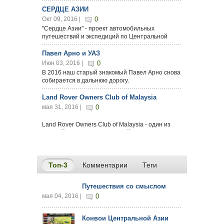
СЕРДЦЕ АЗИИ
Окт 09, 2016 |
0
"Сердце Азии" - проект автомобильных
путешествий и экспедиций по Центральной
Азии, он
начал формироваться после проведения
Павел Арно и УАЗ
Первой трансазиатской автомобильной
Июн 03, 2016 |
0
экспедиции "...
В 2016 наш старый знакомый Павел Арно снова
собирается в дальнюю дорогу.
Встретите парня в России - помогите ему...
...
Land Rover Owners Club of Malaysia
мая 31, 2016 |
0
Land Rover Owners Club of Malaysia - один из
крупнейших клубов любиетлей марки Land
Rover в мире, клуб существует не на бумаге и не
для рекордов - ребята...
Топ-3
(активная вкладка)
Комментарии
Теги
Путешествия со смыслом
мая 04, 2016 |
0
Конвои Центральной Азии