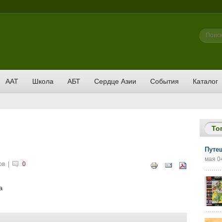
Фор
Поиск
ААТ
Школа
АБТ
Сердце Азии
События
Каталог
То
Путе
мая 04
ов
|
0
а