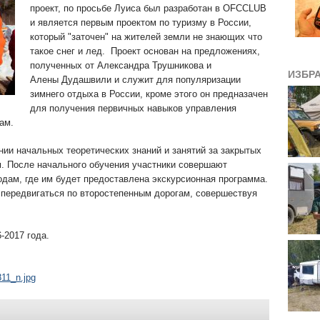
проект, по просьбе Луиса был разработан в OFCCLUB
и является первым проектом по туризму в России,
который "заточен" на жителей земли не знающих что
такое снег и лед. Проект основан на предложениях,
полученных от Александра Трушникова и
ИЗБР
Алены Дудашвили и служит для популяризации
зимнего отдыха в России, кроме этого он предназачен
для получения первичных навыков управления
ам.
ии начальных теоретических знаний и занятий за закрытых
. После начального обучения участники совершают
одам, где им будет предоставлена экскурсионная программа.
 передвигаться по второстепенным дорогам, совершествуя
-2017 года.
11_n.jpg