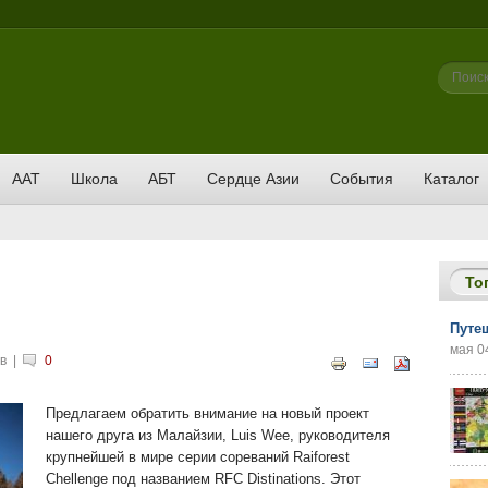
Фор
Поиск
ААТ
Школа
АБТ
Сердце Азии
События
Каталог
То
Путе
мая 04
в
|
0
Предлагаем обратить внимание на новый проект
нашего друга из Малайзии, Luis Wee, руководителя
крупнейшей в мире серии сореваний Raiforest
Chellenge под названием RFC Distinations. Этот