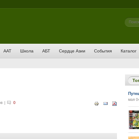
Фор
Поиск
ААТ
Школа
АБТ
Сердце Азии
События
Каталог
То
Путе
мая 04
ов
|
0