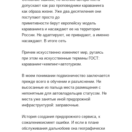
допускают как раз проповедники караванинга
как образа жизни. Уже два десятиления они
поступают просто до
приметивности берут европейску модель
караванинга и насаждают ее на территории
России. Не адаптируют, не привидают, а именно
насаждают. В итоге сеть
Причем искусственно изменяют мир, ругаясь
при этом на искусственные термины ГОСТ:
караванинг=кемпинг=автотуризм.
В моем понимании подвиэничество заключается
прежде всего в обучении и разъяснении. Ни
высосанные из пальца места размещения с
непонятным для автовладельцев статусом. Не
места уже занятые иной придорожной
инфраструктурой: заправочные.
История создания придорожного сервиса, к
сожалениюисмеет ошибки. И если в плане
обслуживания дальнобоев она географически