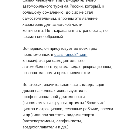
Самая невезучий вид самодеятельного
автомобильного туризма России, который, к
большому сожалению, до сих не стал
самостоятельным, впрочем это явление
характерно для азиатской части
континента. Нет, караванинг в стране есть, но
весьма своеобразный.
Во-первых, он присутсвует во всех трех
предложенных в
cialisfrance24.com
классификации самодеятельного
автомобильного туризма видах: рекреационном,
познавательном и приключенческом.
Во-вторых, значительная часть владельцев
домов на колесах использует их в
профессиональной деятельности
(киносъемочные группы, артичты "бродячих"
цирков и атракционов, сезонные рабочие, пасеки
и пр.) или при занятиях видами спорта
(автоспортсмены, серфингисты,
воздухоплаватели и др.).