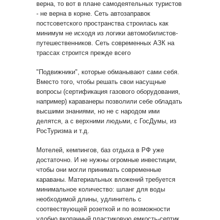
верна, то вот в плане самодеятельных туристов
- не верна в корне. Сеть автозаправок
постсоветского пространства строилась как
минимум не исходя из логики автомобилистов-
путешественников. Сеть современных АЗК на
трассах строится прежде всего
"Подвижники", которые обманывают сами себя.
Вместо того, чтобы решать свои насущные
вопросы (сертификация газового оборудования,
например) караванеры позволили себе обладать
высшими знаниями, но не с народом ими
делятся, а с верхними людьми, с ГосДумы, из
РосТуризма и т.д.
Мотелей, кемпингов, баз отдыха в РФ уже
достаточно. И не нужны огромные инвестиции,
чтобы они могли принимать современные
караваны. Материальных вложений требуется
минимальное количество: шланг для воды
необходимой длины, удлинитель с
соотвествующей розеткой и по возможности
удобно вкопанный пластиковую емкость-септик,