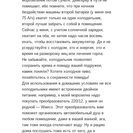
морозильник потом суньте, демпфер в пути не
помешает, ибо помните, что при ночном
бездействии машины второй батареи (у меня она
75 А/ч) хватит только на один холодильник,
второй лучше забрать с собой в помещение.
Сейчас у меня, с учетом солнечной зарядки,
хватает на оба, но затем надо часов восемь
ехать, чтобы восстановить аккумулятор. Да и не
усердствуйте с холодом, это и энергия, это и
время на разморозку яиц или лечения горла.
Не забывайте, холодильник позволяет
сохранить крема и помаду вашей подружки,
намек поняли? Хотите холодное пиво,
позаботьтесь о сохранности помады!
Для использования в домашних условиях не все
холодильники имеют встроенное двойное
питание, например, к моей морозилке надо
покупать преобразователь 220/12, у меня он
родной — Waeco. Этот преобразователь вам
поможет организовать автомобильный душ в
любом помещении, даже в вашей ванной, ага,
там тоже иногда отключают воду. Ну и рацию
дома послушать тоже есть от чего, да и