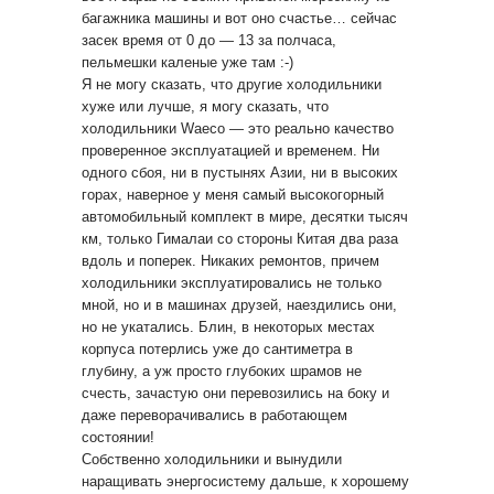
багажника машины и вот оно счастье… сейчас
засек время от 0 до — 13 за полчаса,
пельмешки каленые уже там :-)
Я не могу сказать, что другие холодильники
хуже или лучше, я могу сказать, что
холодильники Waeco — это реально качество
проверенное эксплуатацией и временем. Ни
одного сбоя, ни в пустынях Азии, ни в высоких
горах, наверное у меня самый высокогорный
автомобильный комплект в мире, десятки тысяч
км, только Гималаи со стороны Китая два раза
вдоль и поперек. Никаких ремонтов, причем
холодильники эксплуатировались не только
мной, но и в машинах друзей, наездились они,
но не укатались. Блин, в некоторых местах
корпуса потерлись уже до сантиметра в
глубину, а уж просто глубоких шрамов не
счесть, зачастую они перевозились на боку и
даже переворачивались в работающем
состоянии!
Собственно холодильники и вынудили
наращивать энергосистему дальше, к хорошему