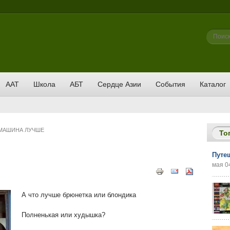
Фор
Поиск
ААТ
Школа
АБТ
Сердце Азии
События
Каталог
 МАШИНА ЛУЧШЕ
То
Путе
мая 04
А что лучше брюнетка или блондика
Полненькая или худышка?