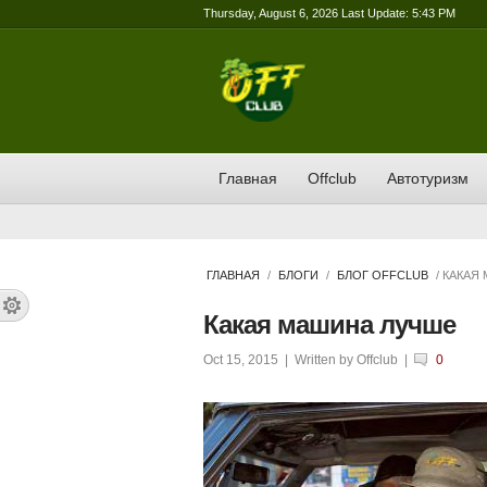
Thursday, August 6, 2026 Last Update: 5:43 PM
Главная
Offclub
Автотуризм
ГЛАВНАЯ
/
БЛОГИ
/
БЛОГ OFFCLUB
/ КАКАЯ
Какая машина лучше
Oct 15, 2015
| Written by
Offclub
|
0