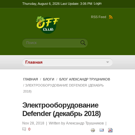
Login
Thursday, August 6, 2026 Last Update: 3:06 PM
RSS Feed
Форма поиска
Поиск
ГЛАВНАЯ
/
БЛОГИ
/
БЛОГ АЛЕКСАНДР ТРУШНИКОВ
/ ЭЛЕКТРООБОРУДОВАНИЕ DEFENDER (ДЕКАБРЬ
2018)
Электрооборудование
Defender (декабрь 2018)
Nov 28, 2018
| Written by
Александр Трушников
|
0