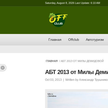
Saturday, August 8, 2026 Last Update: 6:10 AM
Главная
Offclub
Автотуризм
ГЛАВНАЯ
/ АБТ 2013 ОТ МИЛЫ ДЕМИДОВОЙ
АБТ 2013 от Милы Дем
Oct 03, 2013
| Written by
Александр Трушнико