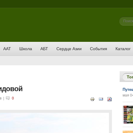
Фор
Поиск
ААТ
Школа
АБТ
Сердце Азии
События
Каталог
То
идовой
Путе
мая 04
в
|
0