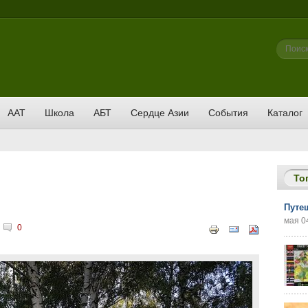
Фор
Поиск
ААТ
Школа
АБТ
Сердце Азии
События
Каталог
То
Путе
мая 04
|
0