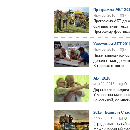
Программа АБТ 20
Июл 05, 2016 |
0
Программа АБТ до о
оригинальный текст 
Программу фестивал
Участники АБТ 201
Июл 02, 2016 |
0
Ниже приводится ор
дополняться до мом
В первых строках...
АБТ 2016
мая 31, 2016 |
0
Дорогие мои подвиж
У меня появился фо
небольшой, со многи
2016 - Банный Спа
Апр 21, 2016 |
0
(Предварительный в
Международный слет