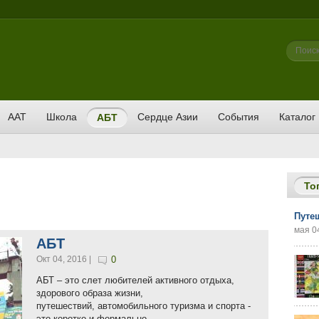
Фор
Поиск
ААТ
Школа
Сердце Азии
События
Каталог
АБТ
То
Путе
мая 04
АБТ
Окт 04, 2016 |
0
АБТ – это слет любителей активного отдыха,
здорового образа жизни,
путешествий, автомобильного туризма и спорта -
это коротко и формально.