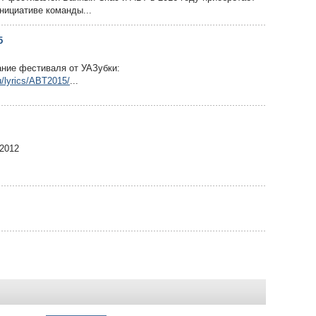
нициативе команды...
5
ание фестиваля от УАЗубки:
u/lyrics/ABT2015/
...
2012