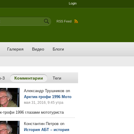
Login
ма поиска
RSS Feed
Галерея
Видео
Блоги
п-3
Комментарии
(активная вкладка)
Теги
Александр Трушников
on
Арктик-трофи 1996 Мото
мая 31, 2016, 9:45 утра
к-трофи 1996 глазами мототуриста
Константин Петров
on
История АБТ – история