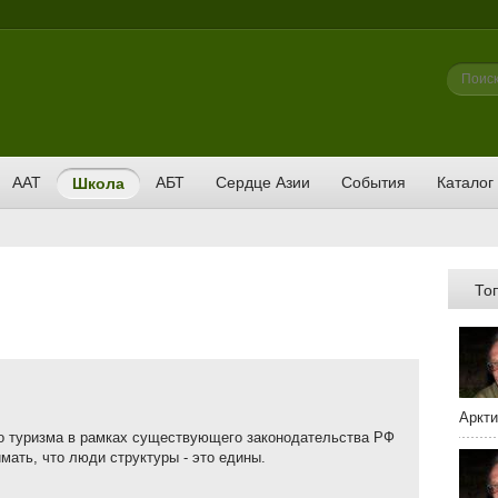
Фор
Поиск
ААТ
АБТ
Сердце Азии
События
Каталог
Школа
То
Аркти
о туризма в рамках существующего законодательства РФ
мать, что люди структуры - это едины.