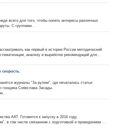
жде всего для того, чтобы понять интересы различных
руты. С группами...
ссматривать как первый в истории России методический
истематизации, анализу и выработке рекомендаций для...
 скорость.
ранятся журналы "За рулем", где печатались статьи
го гонщика Собеслава Засады.
ю...
ства ААТ. Готовится к запуску в 2016 году.
", в том числе связанном с подготовкой и проведением ...