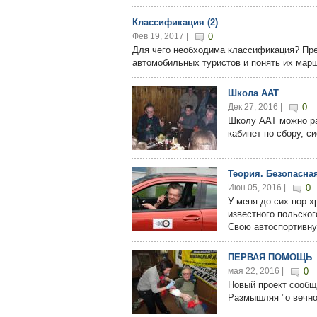
Классификация (2)
Фев 19, 2017 |
0
Для чего необходима классификация? Пре
автомобильных туристов и понять их марш
Школа ААТ
Дек 27, 2016 |
0
Школу ААТ можно ра
кабинет по сбору, с
Теория. Безопасная
Июн 05, 2016 |
0
У меня до сих пор х
известного польско
Свою автоспортивну
ПЕРВАЯ ПОМОЩЬ
мая 22, 2016 |
0
Новый проект сообще
Размышляя "о вечном