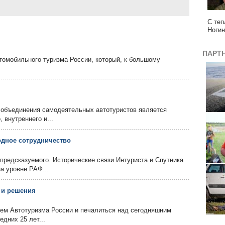
С теп
Ногин
ПАРТ
томобильного туризма России, который, к большому
 объединения самодеятельных автотуристов является
 внутреннего и...
одное сотрудничество
епредсказуемого. Исторические связи Интуриста и Спутника
а уровне РАФ...
 и решения
лем Автотуризма России и печалиться над сегодняшним
едних 25 лет...