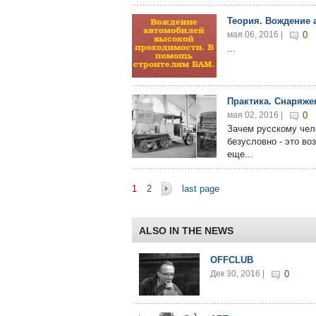
Теория. Вождение
мая 06, 2016 |
0
...
Практика. Снаряже
мая 02, 2016 |
0
Зачем русскому чел
безусловно - это во
еще...
Страницы
1
2
last page
ALSO IN THE NEWS
OFFCLUB
Дек 30, 2016 |
0