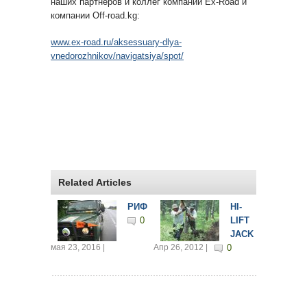
наших партнеров и коллег компании Ex-Road и
компании Off-road.kg:
www.ex-road.ru/aksessuary-dlya-
vnedorozhnikov/navigatsiya/spot/
Related Articles
РИФ
HI-
0
LIFT
JACK
мая 23, 2016 |
Апр 26, 2012 |
0